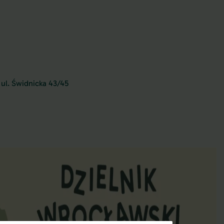
ul. Świdnicka 43/45