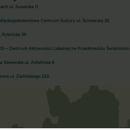
ach ul. Suwalska 11
Międzypokoleniowe Centrum Kultury ul. Ścinawska 20
. Rybnicka 39
13 – Centrum Aktywności Lokalnej na Przedmieściu Świdnickim 
a Sóweczka ul. Asfaltowa 6
Anna ul. Zielińskiego 22A