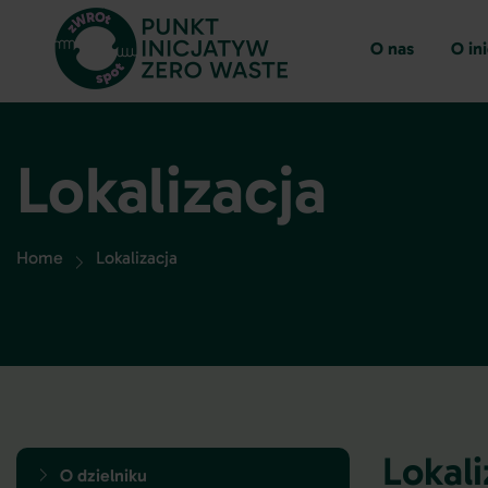
O nas
O in
Lokalizacja
Home
Lokalizacja
Lokali
O dzielniku