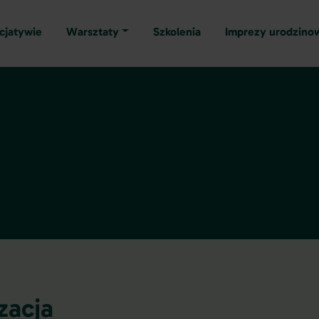
icjatywie
Warsztaty
Szkolenia
Imprezy urodzino
zacja