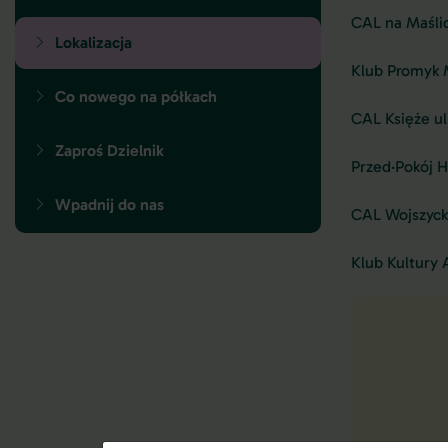
CAL na Maślic
Lokalizacja
Klub Promyk 
Co nowego na półkach
CAL Księże ul
Zaproś Dzielnik
Przed·Pokój H
Wpadnij do nas
CAL Wojszyck
Klub Kultury 