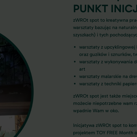
PUNKT INIC
zWROt spot to kreatywna prac
warsztaty bazując na natural
szyszkach) i tych pochodzącyc
warsztaty z upcyklingowej 
oraz guzików i sznurków, 
warsztaty z wykonywania de
art
warsztaty malarskie na 
warsztaty z techniki papie
zWROt spot jest także miejsc
możecie niepotrzebne wam rzec
wpadnie Wam w oko.
Inicjatywa zWROt spot to kon
projektem TOY FREE Month o