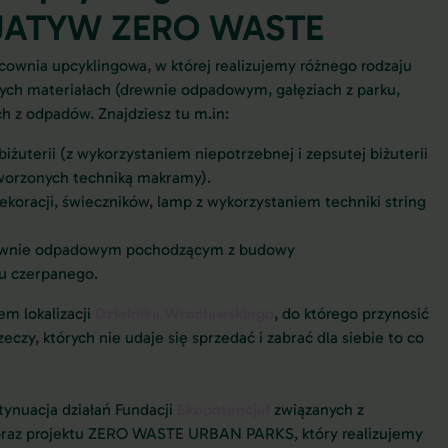
JATYW ZERO WASTE
ownia upcyklingowa, w której realizujemy różnego rodzaju
nych materiałach (drewnie odpadowym, gałęziach z parku,
h z odpadów. Znajdziesz tu m.in:
biżuterii (z wykorzystaniem niepotrzebnej i zepsutej biżuterii
tworzonych techniką makramy).
koracji, świeczników, lamp z wykorzystaniem techniki string
drewnie odpadowym pochodzącym z budowy
ru czerpanego.
em lokalizacji
Dzielnika Wrocławskiego
, do którego przynosić
zy, których nie udaje się sprzedać i zabrać dla siebie to co
tynuacja działań Fundacji
Ekopotencjał
związanych z
raz projektu ZERO WASTE URBAN PARKS, który realizujemy