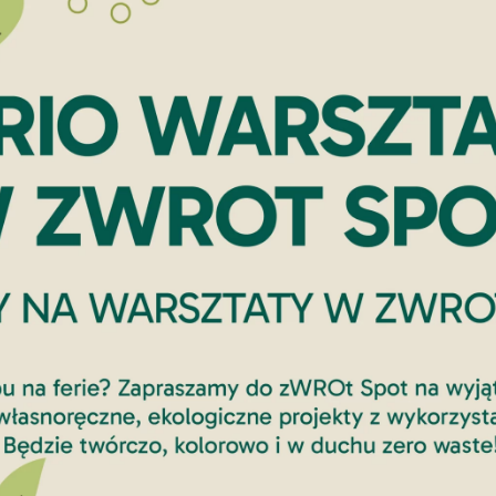
Pracownia up
Grabiszyński
Wybór lokalizacji naszej prac
znany z proekologicznych rozwi
działań zWROt spot. Pracowni
tworząc spójną przestrzeń ed
organizowane w otoczeniu pr
nie tylko tworzyć z naturalny
otaczającego ich środowiska.
przedłużeniem parkowej infras
kreatywnością.