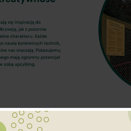
ją się inspiracją do
rywają, jak z pozornie
ełne charakteru. Każde
o nauka konkretnych technik,
óre nas otaczają. Pokazujemy,
anego mają ogromny potencjał
ze sobą upcykling.