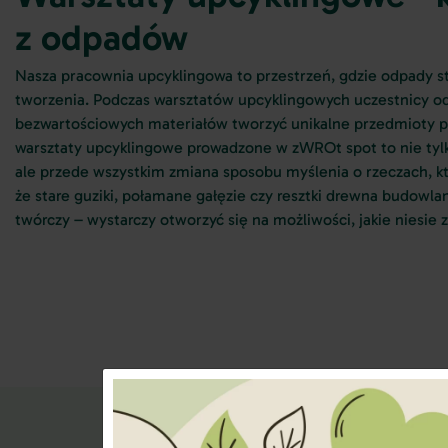
z odpadów
Nasza pracownia upcyklingowa to przestrzeń, gdzie odpady sta
tworzenia. Podczas warsztatów upcyklingowych uczestnicy odk
bezwartościowych materiałów tworzyć unikalne przedmioty p
warsztaty upcyklingowe prowadzone w zWROt spot to nie tylk
ale przede wszystkim zmiana sposobu myślenia o rzeczach, kt
że stare guziki, połamane gałęzie czy resztki drewna budowl
twórczy – wystarczy otworzyć się na możliwości, jakie niesie 