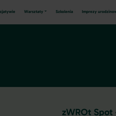
icjatywie
Warsztaty
Szkolenia
Imprezy urodzino
zWROt Spot -