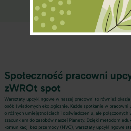
Społeczność pracowni upc
zWROt spot
Warsztaty upcyklingowe w naszej pracowni to również okazja
osób świadomych ekologicznie. Każde spotkanie w pracowni 
o różnych umiejętnościach i doświadczeniu, ale połączonych 
szacunkiem do zasobów naszej Planety. Dzięki metodom edukac
komunikacji bez przemocy (NVC), warsztaty upcyklingowe stają