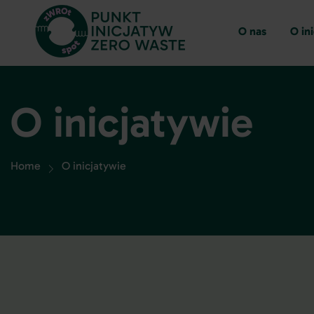
O nas
O in
O inicjatywie
Home
O inicjatywie