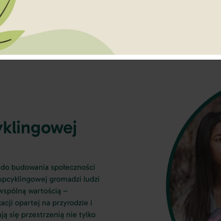
yklingowej
 do budowania społeczności
upcyklingowej gromadzi ludzi
wspólną wartością –
ji opartej na przyrodzie i
 się przestrzenią nie tylko