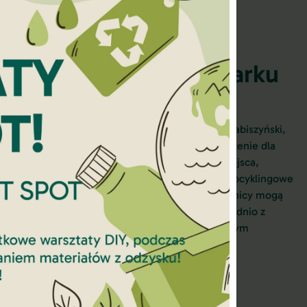
cyklingowa w sercu Parku
ego
owni upcyklingowej nie jest przypadkowy. Park Grabiszyński,
ązań i filozofii zero waste, stanowi idealne otoczenie dla
a upcyklingowa wpisuje się w charakter tego miejsca,
ukacyjną i rekreacyjną jednocześnie. Warsztaty upcyklingowe
zyrody nabierają szczególnego wymiaru – uczestnicy mogą
ch materiałów, ale też czerpać inspirację bezpośrednio z
 Nasza pracownia upcyklingowa staje się naturalnym
truktury, miejscem, gdzie ekologia spotyka się z