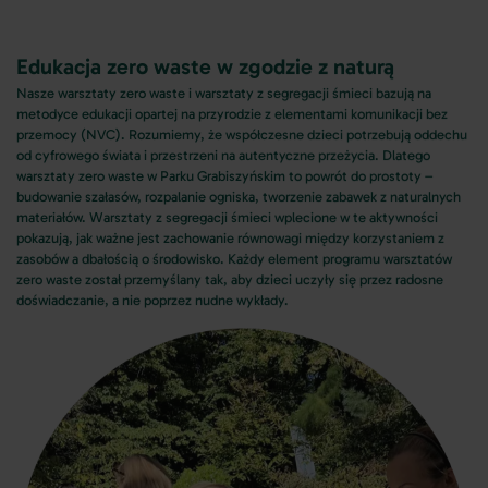
Edukacja zero waste w zgodzie z naturą
Nasze warsztaty zero waste i warsztaty z segregacji śmieci bazują na
metodyce edukacji opartej na przyrodzie z elementami komunikacji bez
przemocy (NVC). Rozumiemy, że współczesne dzieci potrzebują oddechu
od cyfrowego świata i przestrzeni na autentyczne przeżycia. Dlatego
warsztaty zero waste w Parku Grabiszyńskim to powrót do prostoty –
budowanie szałasów, rozpalanie ogniska, tworzenie zabawek z naturalnych
materiałów. Warsztaty z segregacji śmieci wplecione w te aktywności
pokazują, jak ważne jest zachowanie równowagi między korzystaniem z
zasobów a dbałością o środowisko. Każdy element programu warsztatów
zero waste został przemyślany tak, aby dzieci uczyły się przez radosne
doświadczanie, a nie poprzez nudne wykłady.