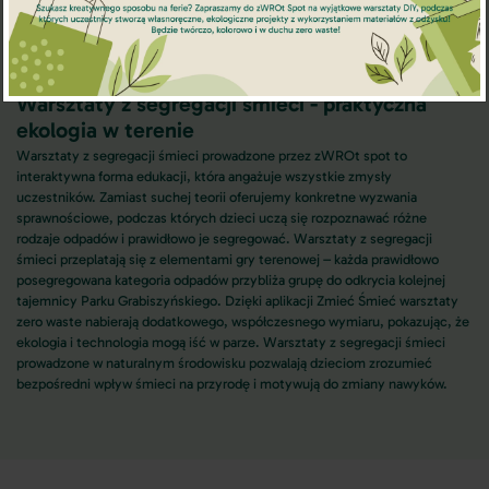
Warsztaty z segregacji śmieci - praktyczna
ekologia w terenie
Warsztaty z segregacji śmieci prowadzone przez zWROt spot to
interaktywna forma edukacji, która angażuje wszystkie zmysły
uczestników. Zamiast suchej teorii oferujemy konkretne wyzwania
sprawnościowe, podczas których dzieci uczą się rozpoznawać różne
rodzaje odpadów i prawidłowo je segregować. Warsztaty z segregacji
śmieci przeplatają się z elementami gry terenowej – każda prawidłowo
posegregowana kategoria odpadów przybliża grupę do odkrycia kolejnej
tajemnicy Parku Grabiszyńskiego. Dzięki aplikacji Zmieć Śmieć warsztaty
zero waste nabierają dodatkowego, współczesnego wymiaru, pokazując, że
ekologia i technologia mogą iść w parze. Warsztaty z segregacji śmieci
prowadzone w naturalnym środowisku pozwalają dzieciom zrozumieć
bezpośredni wpływ śmieci na przyrodę i motywują do zmiany nawyków.