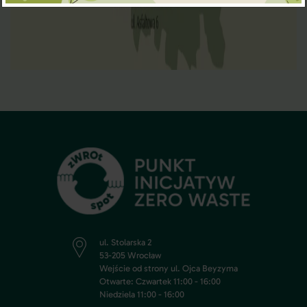
ul. Stolarska 2
53-205 Wrocław
Wejście od strony ul. Ojca Beyzyma
Otwarte: Czwartek 11:00 - 16:00
Niedziela 11:00 - 16:00