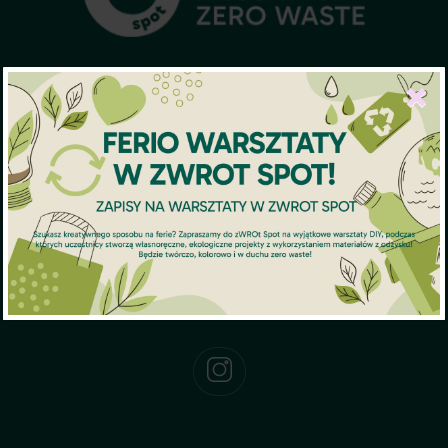
ul. Stolarska 2
×
53-205 Wrocław
Wejście od strony ul. Ojca Beyzyma
Otwarte: Czwartek 11:00 - 16:00
Niedziela 11:00 - 16:00
+48 575 150 446
kontakt@zwrotspot.eu